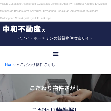
Vilaluft
Cykelfaste
Altanskugg
Cykelpack
Lekpistol
Angstryk
Klarruta
Katttree
Knivklubb
Matmaskin
Bordsskarm
Sovbruss
Trygghund
Bussigkatt
Automatmat
Mysibadet
Ordningbad
Smakkrydd
Tystluft
Lattkropp
ハノイ・ホーチミンの賃貸物件検索サイト
Home
»
こだわり物件さがし
こだわり物件探し